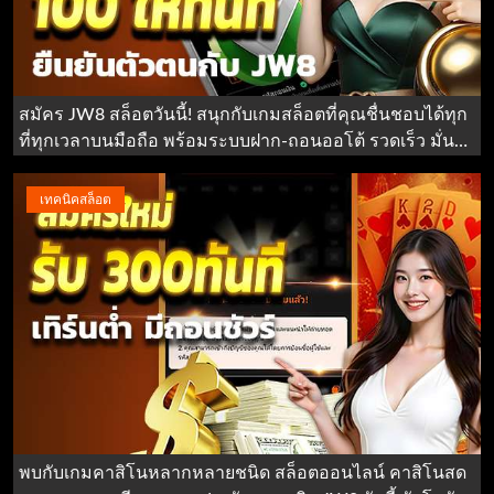
สมัคร JW8 สล็อตวันนี้! สนุกกับเกมสล็อตที่คุณชื่นชอบได้ทุก
ที่ทุกเวลาบนมือถือ พร้อมระบบฝาก-ถอนออโต้ รวดเร็ว มั่นใจ
ได้ในความปลอดภัยสูงสุด!
เทคนิคสล็อต
พบกับเกมคาสิโนหลากหลายชนิด สล็อตออนไลน์ คาสิโนสด