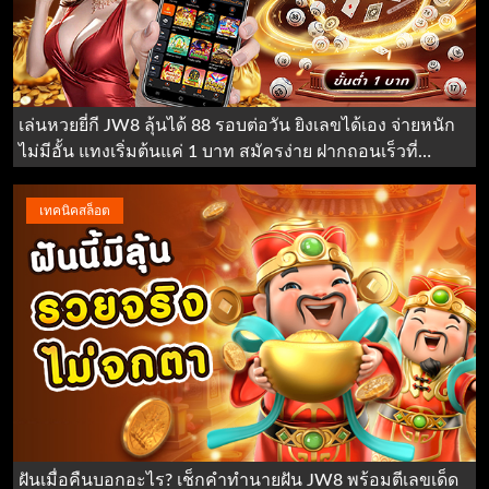
เล่นหวยยี่กี JW8 ลุ้นได้ 88 รอบต่อวัน ยิงเลขได้เอง จ่ายหนัก
ไม่มีอั้น แทงเริ่มต้นแค่ 1 บาท สมัครง่าย ฝากถอนเร็วที่
jw8thai
เทคนิคสล็อต
ฝันเมื่อคืนบอกอะไร? เช็กคำทำนายฝัน JW8 พร้อมตีเลขเด็ด