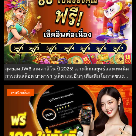
สุดยอด JW8 เกมคาสิโน ปี 2025! เจาะลึกกลยุทธ์และเทคนิค
การเล่นสล็อต บาคาร่า รูเล็ต และอื่นๆ เพื่อเพิ่มโอกาสชนะ
และทำกำไรสูงสุดในทุกการเดิมพัน
เทคนิคสล็อต