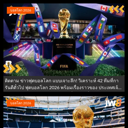
ฟุตบอลโลก2026รอบสุดท้ายได้อีกครั้ง
บอลโลก 2026
ติดตาม ข่าวฟุตบอลโลก แบบเจาะลึก! วิเคราะห์ 42 ทีมที่กา
รันตีตั๋วไป ฟุตบอลโลก 2026 พร้อมเรื่องราวของ ประเทศเจ้า
ภาพบอลโลก 2026 และทีมม้ามืดที่มาแรงที่สุด
บอลโลก 2026