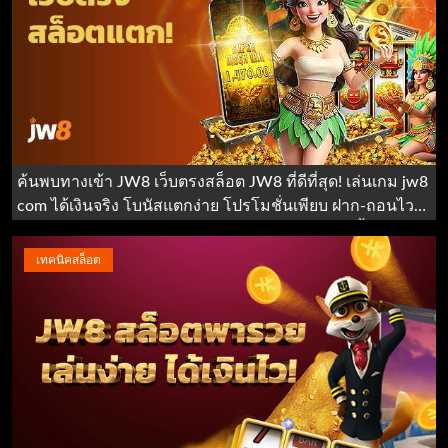
ค้นพบทางเข้า JW8 เว็บตรงสล็อต JW8 ที่ดีที่สุด! เล่นเกม jw8
com ได้เงินจริง โบนัสแตกง่าย โปรโมชั่นเพียบ ฝาก-ถอนไว
ปลอดภัย 100% พร้อมบริการ 24 ชม. สมัครเลยวันนี้!
เทคนิคสล็อต