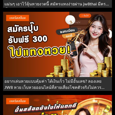
แม่นๆ เอาไว้ลุ้นหวยงวดนี้ สมัครแทงง่ายผ่าน jw8thai มีครบ
ทั้งหวยไทย หวยยี่กี ฮานอย ลาว!
เทคนิคสล็อต
อยากเล่นหวยแบบคุ้มค่า ได้เงินเร็ว ไม่มีอั้นเลข? ลองเลย
JW8 หวย เว็บหวยออนไลน์ที่สายเสี่ยงโชคตัวจริงไม่ควร
พลาด สมัครฟรี มีโปรแจกเพียบ!
เทคนิคสล็อต