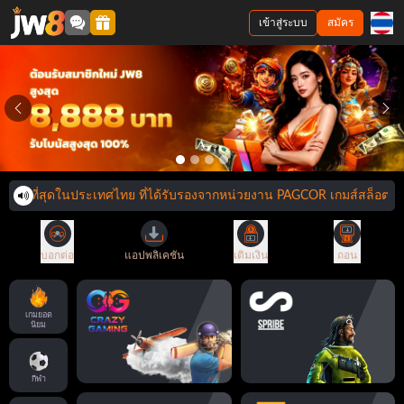
เข้าสู่ระบบ
สมัคร
ย ที่ได้รับรองจากหน่วยงาน PAGCOR เกมส์สล็อตที่มีค่า RTP สูงที่สุดในปร
บอกต่อ
แอปพลิเคชัน
เติมเงิน
ถอน
เกมยอด
นิยม
กีฬา