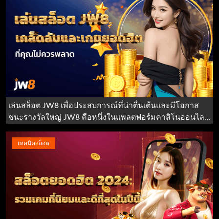
เล่นสล็อต JW8 เพื่อประสบการณ์ที่น่าตื่นเต้นและมีโอกาส
ชนะรางวัลใหญ่ JW8 คือหนึ่งในแพลตฟอร์มคาสิโนออนไลน์
ที่คุณไม่ควรพลาด!
เทคนิคสล็อต