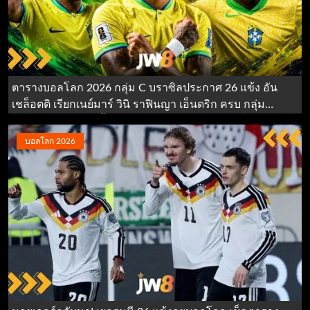
ตารางบอลโลก 2026 กลุ่ม C บราซิลประกาศ 26 แข้ง อัน
เชล็อตติ เรียกเนย์มาร์ วินิ ราฟินญา เอ็นดริก ครบ กลุ่ม
ฟุตบอลโลก 2026 ทั้งหมด ทีมเต็งบอลโลก 2026 ที่น่าจับตา
ที่สุด
บอลโลก 2026