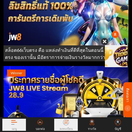
สล็อต66เว็บตรง คือ แหล่งทำเงินที่ดีที่สุดในตอนนี้ สล็อตเว็บ
ตรง ของเรานั้น มีอัตราการจ่ายเงินรางวัลมากกว่าเว็บอื่น ๆ
Winner
ติดต่อเรา
เมนู
บอกต่อ
ลงทะเบียน
รางวัล
บัญชี