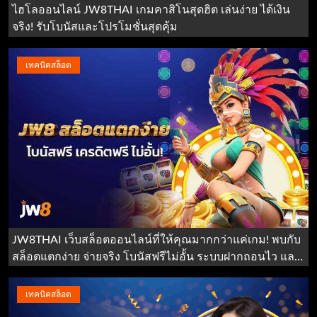
ไฮโลออนไลน์ JW8THAI เกมคาสิโนสุดฮิต เล่นง่าย ได้เงิน
จริง! รับโบนัสและโปรโมชั่นสุดคุ้ม
เทคนิคสล็อต
JW8THAI เว็บสล็อตออนไลน์ที่ให้คุณมากกว่าแค่เกม! พบกับ
สล็อตแตกง่าย จ่ายจริง โบนัสฟรีไม่อั้น ระบบฝากถอนไว และ
เคล็ดลับเล่นสล็อตให้ปัง!
เทคนิคสล็อต