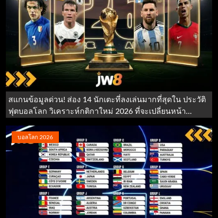
สแกนข้อมูลด่วน! ส่อง 14 นักเตะที่ลงเล่นมากที่สุดใน ประวัติ
ฟุตบอลโลก วิเคราะห์กติกาใหม่ 2026 ที่จะเปลี่ยนหน้า
ประวัติศาสตร์ และหา ทีเด็ดบอลโลก 2026 ไปกับ Jw8
บอลโลก 2026