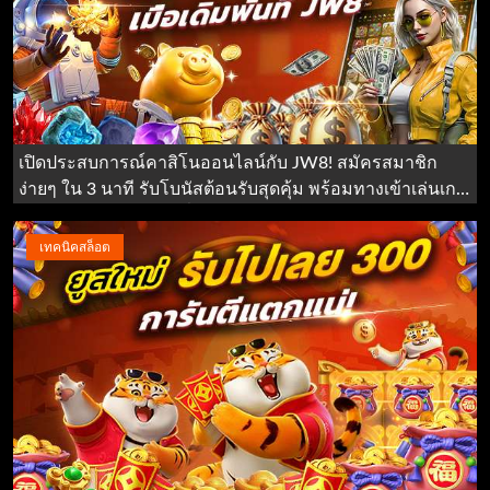
เปิดประสบการณ์คาสิโนออนไลน์กับ JW8! สมัครสมาชิก
ง่ายๆ ใน 3 นาที รับโบนัสต้อนรับสุดคุ้ม พร้อมทางเข้าเล่นเกม
หลากหลาย ปลอดภัย มั่นใจได้ 24 ชม.
เทคนิคสล็อต