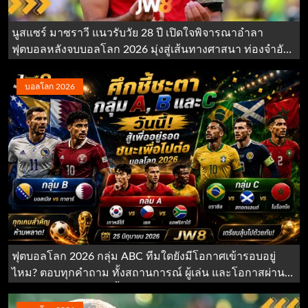
นูสแซร์ มาซราวี แนวรับวัย 28 ปี เปิดใจพิจารณาอำลา
ฟุตบอลหลังจบบอลโลก 2026 มุ่งสู่เส้นทางศาสนา ท่องจำอัล
กุรอาน ดูบอลโลกสด 2026 ตารางบอลโลก 2026 48 ทีมบอล
โลก 2026 มีใครบ้าง
บอลโลก 2026
ฟุตบอลโลก 2026 กลุ่ม ABC ทีมใดยังมีโอกาศเข้ารอบอยู่
ไหม? ตอบทุกคำถาม ทั้งสถานการณ์ ผู้เล่น และโอกาสผ่าน
รอบ วิเคราะห์บอลวันนี้ บอลโลก 2026