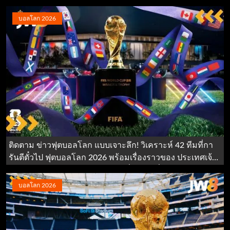
ฟุตบอลโลก2026รอบสุดท้ายได้อีกครั้ง
บอลโลก 2026
ติดตาม ข่าวฟุตบอลโลก แบบเจาะลึก! วิเคราะห์ 42 ทีมที่กา
รันตีตั๋วไป ฟุตบอลโลก 2026 พร้อมเรื่องราวของ ประเทศเจ้า
ภาพบอลโลก 2026 และทีมม้ามืดที่มาแรงที่สุด
บอลโลก 2026