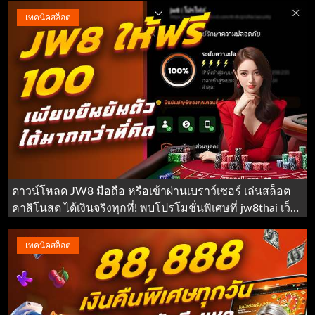
เทคนิคสล็อต
ดาวน์โหลด JW8 มือถือ หรือเข้าผ่านเบราว์เซอร์ เล่นสล็อต
คาสิโนสด ได้เงินจริงทุกที่! พบโปรโมชั่นพิเศษที่ jw8thai เว็บ
ตรง มั่นคง ปลอดภัย
เทคนิคสล็อต