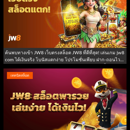
ค้นพบทางเข้า JW8 เว็บตรงสล็อต JW8 ที่ดีที่สุด! เล่นเกม jw8
com ได้เงินจริง โบนัสแตกง่าย โปรโมชั่นเพียบ ฝาก-ถอนไว
ปลอดภัย 100% พร้อมบริการ 24 ชม. สมัครเลยวันนี้!
เทคนิคสล็อต