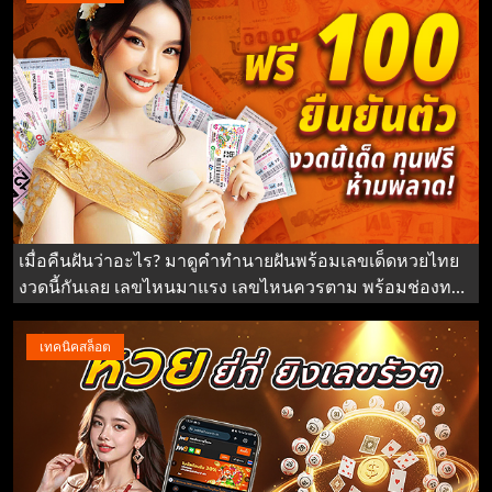
เมื่อคืนฝันว่าอะไร? มาดูคำทำนายฝันพร้อมเลขเด็ดหวยไทย
งวดนี้กันเลย เลขไหนมาแรง เลขไหนควรตาม พร้อมช่องทาง
แทงหวยง่ายๆ ผ่าน jw8thai10.com
เทคนิคสล็อต