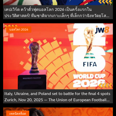
เคปเวิร์ด คว้าตั๋วฟุตบอลโลก 2026 เป็นครั้งแรกใน
ประวัติศาสตร์! ทีมชาติจากเกาะเล็กๆ ที่เล็กกว่าจังหวัดยโสธร
แต่ยิ่งใหญ่พอจะล้มยักษ์แอฟริกา วิเคราะห์รอบแบ่งกลุ่ม บอล
โลก 2026 ได้ที่ Jw8
บอลโลก 2026
Italy, Ukraine, and Poland set to battle for the final 4 spots
Zurich, Nov 20, 2025 — The Union of European Football
Associations (UEFA) has officially announced the list of 16
teams
เทคนิคสล็อต