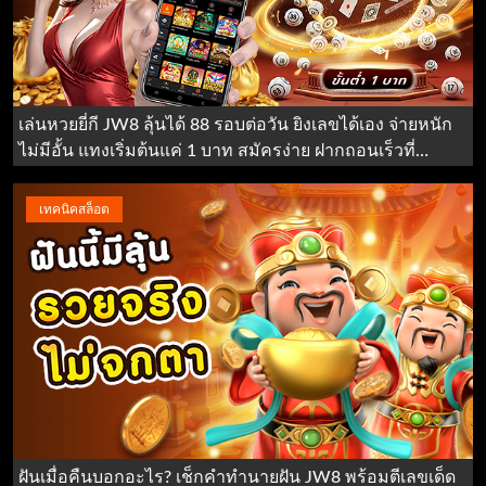
เล่นหวยยี่กี JW8 ลุ้นได้ 88 รอบต่อวัน ยิงเลขได้เอง จ่ายหนัก
ไม่มีอั้น แทงเริ่มต้นแค่ 1 บาท สมัครง่าย ฝากถอนเร็วที่
jw8thai
เทคนิคสล็อต
ฝันเมื่อคืนบอกอะไร? เช็กคำทำนายฝัน JW8 พร้อมตีเลขเด็ด