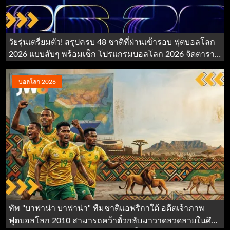
วัยรุ่นเตรียมตัว! สรุปครบ 48 ชาติที่ผ่านเข้ารอบ ฟุตบอลโลก
2026 แบบสับๆ พร้อมเช็ก โปรแกรมบอลโลก 2026 จัดตาราง
เชียร์ทีมโปรดซัมเมอร์นี้ ห้ามพลาด!
บอลโลก 2026
ทัพ "บาฟาน่า บาฟาน่า" ทีมชาติแอฟริกาใต้ อดีตเจ้าภาพ
ฟุตบอลโลก 2010 สามารถคว้าตั๋วกลับมาวาดลวดลายในศึก