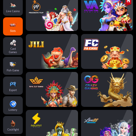
Live Casino
Slots
Card
Games
Fish Game
Esport
Lottery
Cockfight