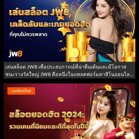
เล่นสล็อต JW8 เพื่อประสบการณ์ที่น่าตื่นเต้นและมีโอกาส
ชนะรางวัลใหญ่ JW8 คือหนึ่งในแพลตฟอร์มคาสิโนออนไลน์
ที่คุณไม่ควรพลาด!
เทคนิคสล็อต