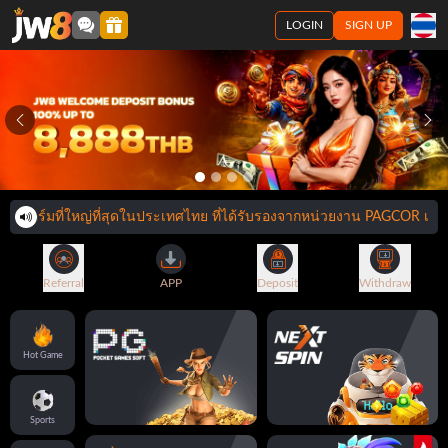
LOGIN
SIGN UP
นประเทศไทย ที่ได้รับรองจากหน่วยงาน PAGCOR เกมส์สล็อตที่มีค่า RTP สูงที
Referral
APP
Deposit
Withdraw
Hot Game
Sports