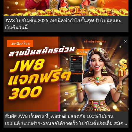
JW8 โปรโมชั่น 2025 เทคนิคทำกำไรขั้นสุด! รับโบนัสและ
เงินคืนวันนี้
เทคนิคสล็อต
สัมผัส JW8 เว็บตรง ที่ jw8thai! ปลอดภัย 100% ไม่ผ่าน
เอเย่นต์ ระบบฝาก-ถอนออโต้รวดเร็ว โปรโมชั่นจัดเต็ม สมัคร
เลยวันนี้!