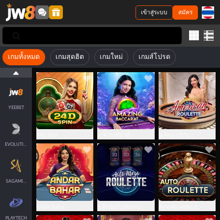
เข้าสู่ระบบ
สมัคร
เกมทั้งหมด
เกมสุดฮิต
เกมใหม่
เกมส์โปรด
SEXY CASINO
YEEBET
24D Spin
บาคาร่าที่น่าทึ่ง
รูเล็ตอเมริกัน
EVOLUTION
SAGAMING
Andar Bahar
รูเล็ตอัตโนมัติเมกะ
Auto-Roulette 1
PLAYTECH