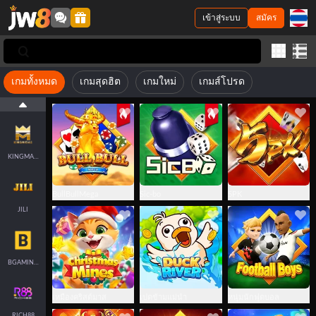
เข้าสู่ระบบ
สมัคร
เกมทั้งหมด
เกมสุดฮิต
เกมใหม่
เกมส์โปรด
KINGMAKER
BullBullMega
Sic-bo
5PK
JILI
BGAMING-CARD
เหมืองคริสต์มาส
เปดข้ามแม่นํา
หนุ่มนักฟุตบอล
RICH88