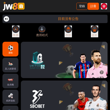
登錄
註冊
目前没有公告
推薦
應用程式
存款
提款
運動
真人娛樂場
老虎機
紙牌遊戲