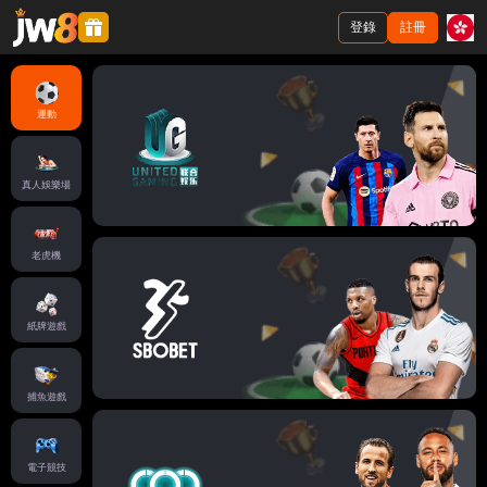
登錄
註冊
運動
真人娛樂場
老虎機
紙牌遊戲
捕魚遊戲
電子競技