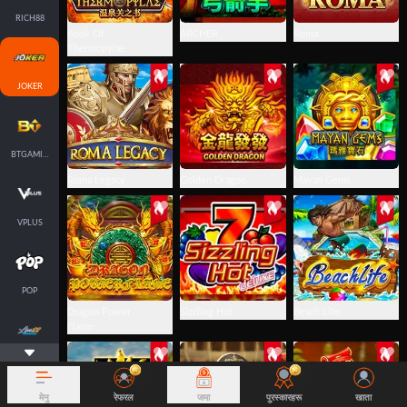
RICH88
Book Of
ARCHER
Roma
Thermopylae
JOKER
BTGAMING
Roma Legacy
Golden Dragon
Mayan Gems
VPLUS
POP
Dragon Power
Sizzling Hot
Beach Life
Flame
LIVE22
मेनु
रेफरल
जमा
पुरस्कारहरू
खाता