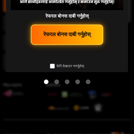
माछा पकड्नु
रेफरल बोनस दाबी गर्नुहोस्
लटरी
 रेफरल बोनस दाबी गर्नुहोस् 
इ-स्पोर्ट
फेरि देखाउन नगर्नुहोस्
चिडियाँ युद्ध
गेमिङ लाइसेन्स
प्रमाणिकता