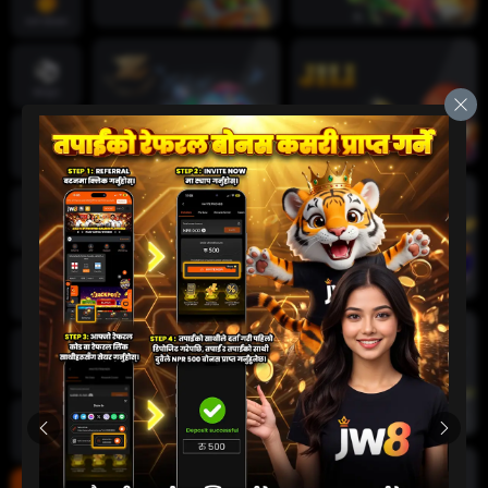
तातो खेलहरू
खेलकुद
क्रिकेट
जीवन क्यासिनो
स्लट
दुर्घटना खेल
कार्ड खेलहरू