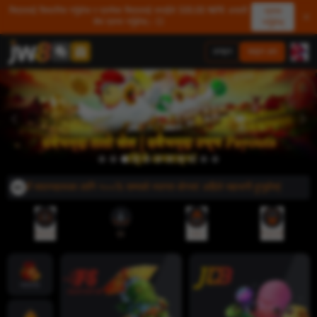
मित्रलाई सिफारिस गर्नुहोस र प्रत्येक मित्रलाई तपाईंले 500.00 NPR असली
प्राप्त
शेष प्राप्त गर्नुहोस्। 💥
गर्नुहोस्
लगइन
साइन अप
े! नयाँ सदस्यहरूका लागि १००% सम्मको स्वागत बोनस! अहिले सहभागी हुनुहोस्!
रेफरल
एप
जमा
निकासी
ज्याकपोट