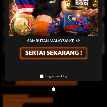
E-Sport
7-11
Menang
Segera
SAMBUTAN MALAYSIA KE-69
Sabung
SERTAI SEKARANG !
Ayam
Berita JW8
Jangan tunjuk lagi
All
Jw8 Malaysia best online casino
Jw8 Malaysia Best Online Casino