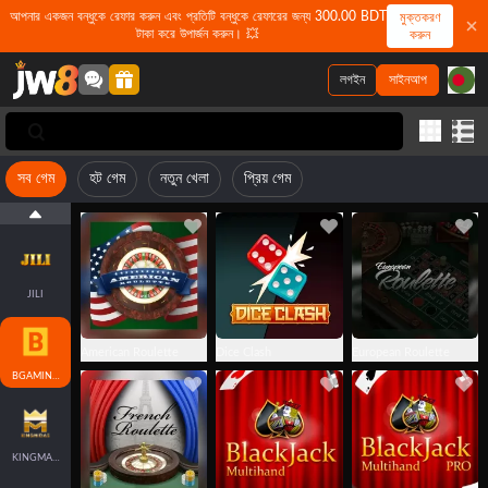
আপনার একজন বন্ধুকে রেফার করুন এবং প্রতিটি বন্ধুকে রেফারের জন্য 300.00 BDT
মুক্তকরণ
টাকা করে উপার্জন করুন। 💥
করুন
লগইন
সাইনআপ
সব গেম
হট গেম
নতুন খেলা
প্রিয় গেম
JILI
American Roulette
Dice Clash
European Roulette
BGAMING-CARD
KINGMAKER